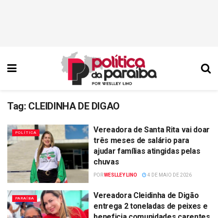
Tag:
CLEIDINHA DE DIGAO
Vereadora de Santa Rita vai doar
POLÍTICA
três meses de salário para
ajudar famílias atingidas pelas
chuvas
POR
WESLLEY LINO
4 DE MAIO DE 2026
Vereadora Cleidinha de Digão
PARAÍBA
entrega 2 toneladas de peixes e
beneficia comunidades carentes