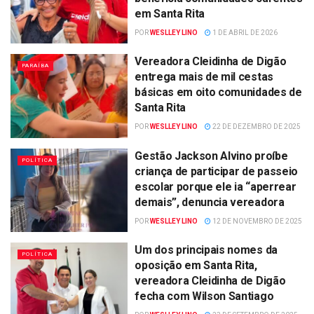
em Santa Rita
POR
WESLLEY LINO
1 DE ABRIL DE 2026
Vereadora Cleidinha de Digão
PARAÍBA
entrega mais de mil cestas
básicas em oito comunidades de
Santa Rita
POR
WESLLEY LINO
22 DE DEZEMBRO DE 2025
Gestão Jackson Alvino proíbe
POLÍTICA
criança de participar de passeio
escolar porque ele ia “aperrear
demais”, denuncia vereadora
POR
WESLLEY LINO
12 DE NOVEMBRO DE 2025
Um dos principais nomes da
POLÍTICA
oposição em Santa Rita,
vereadora Cleidinha de Digão
fecha com Wilson Santiago