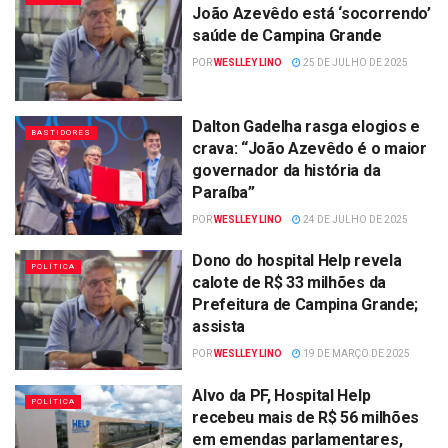
João Azevêdo está ‘socorrendo’
saúde de Campina Grande
POR
WESLLEY LINO
25 DE JULHO DE 2025
Dalton Gadelha rasga elogios e
BASTIDORES
crava: “João Azevêdo é o maior
governador da história da
Paraíba”
POR
WESLLEY LINO
24 DE JULHO DE 2025
Dono do hospital Help revela
POLÍTICA
calote de R$ 33 milhões da
Prefeitura de Campina Grande;
assista
POR
WESLLEY LINO
19 DE MARÇO DE 2025
Alvo da PF, Hospital Help
POLÍTICA
recebeu mais de R$ 56 milhões
em emendas parlamentares,