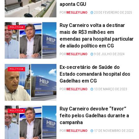
aponta CGU
POR
WESLLEY LINO
20 DE FEVEREIRO DE 2025
Ruy Carneiro volta a destinar
POLÍTICA
mais de R$3 milhões em
emendas para hospital particular
de aliado político em CG
POR
WESLLEY LINO
9 DE JULHO DE 2024
Ex-secretário de Saúde do
POLÍTICA
Estado comandará hospital dos
Gadelhas em CG
POR
WESLLEY LINO
13 DE MARÇO DE 2023
Ruy Carneiro devolve “favor”
POLÍTICA
feito pelos Gadelhas durante a
campanha
POR
WESLLEY LINO
17 DE NOVEMBRO DE 2022