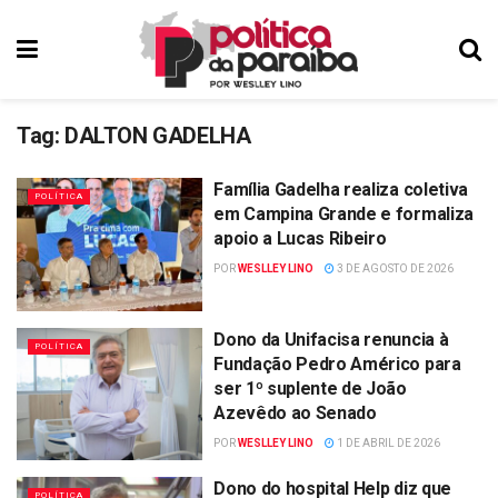
Tag:
DALTON GADELHA
Família Gadelha realiza coletiva
POLÍTICA
em Campina Grande e formaliza
apoio a Lucas Ribeiro
POR
WESLLEY LINO
3 DE AGOSTO DE 2026
Dono da Unifacisa renuncia à
POLÍTICA
Fundação Pedro Américo para
ser 1º suplente de João
Azevêdo ao Senado
POR
WESLLEY LINO
1 DE ABRIL DE 2026
Dono do hospital Help diz que
POLÍTICA