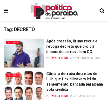
Tag:
DECRETO
Após pressão, Bruno recua e
POLÍTICA
revoga decreto que proibia
blocos de carnaval em CG
POR
WESLLEY LINO
17 DE JANEIRO DE 2024
Câmara derruba decretos de
POLÍTICA
Lula que flexibilizavam lei do
saneamento; bancada paraibana
vota dividida
POR
WESLLEY LINO
3 DE MAIO DE 2023