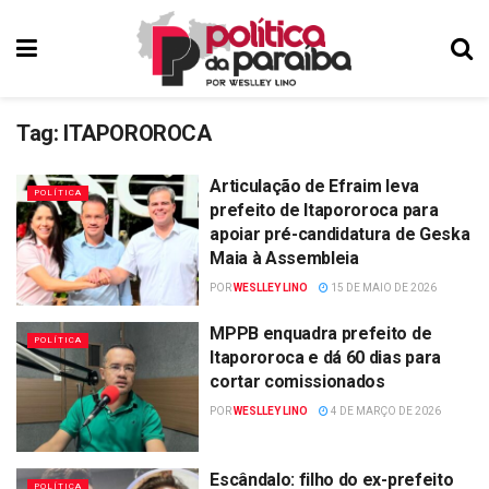
Tag:
ITAPOROROCA
Articulação de Efraim leva
POLÍTICA
prefeito de Itapororoca para
apoiar pré-candidatura de Geska
Maia à Assembleia
POR
WESLLEY LINO
15 DE MAIO DE 2026
MPPB enquadra prefeito de
POLÍTICA
Itapororoca e dá 60 dias para
cortar comissionados
POR
WESLLEY LINO
4 DE MARÇO DE 2026
Escândalo: filho do ex-prefeito
POLÍTICA