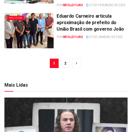
POR
WESLLEY LINO
27 DE FEVEREIRO DE 2025
Eduardo Carneiro articula
POLÍTICA
aproximação de prefeito do
União Brasil com governo João
POR
WESLLEY LINO
27 DE JANEIRO DE 2025
1
2
Mais Lidas