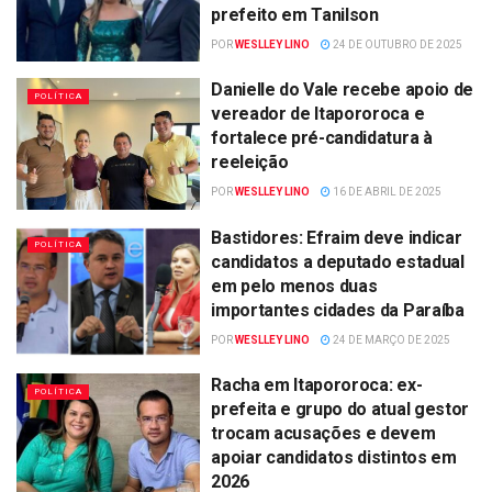
prefeito em Tanilson
POR
WESLLEY LINO
24 DE OUTUBRO DE 2025
Danielle do Vale recebe apoio de
POLÍTICA
vereador de Itapororoca e
fortalece pré-candidatura à
reeleição
POR
WESLLEY LINO
16 DE ABRIL DE 2025
Bastidores: Efraim deve indicar
POLÍTICA
candidatos a deputado estadual
em pelo menos duas
importantes cidades da Paraíba
POR
WESLLEY LINO
24 DE MARÇO DE 2025
Racha em Itapororoca: ex-
POLÍTICA
prefeita e grupo do atual gestor
trocam acusações e devem
apoiar candidatos distintos em
2026