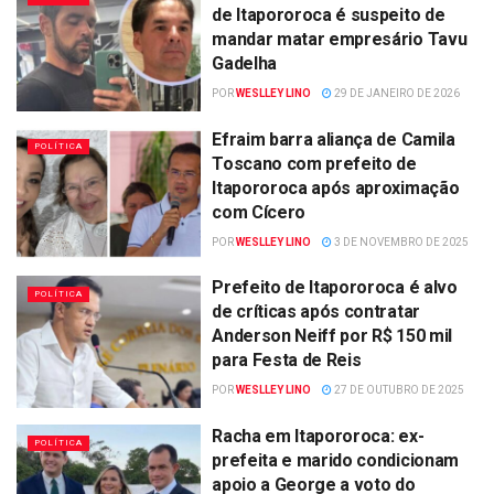
de Itapororoca é suspeito de
mandar matar empresário Tavu
Gadelha
POR
WESLLEY LINO
29 DE JANEIRO DE 2026
Efraim barra aliança de Camila
POLÍTICA
Toscano com prefeito de
Itapororoca após aproximação
com Cícero
POR
WESLLEY LINO
3 DE NOVEMBRO DE 2025
Prefeito de Itapororoca é alvo
POLÍTICA
de críticas após contratar
Anderson Neiff por R$ 150 mil
para Festa de Reis
POR
WESLLEY LINO
27 DE OUTUBRO DE 2025
Racha em Itapororoca: ex-
POLÍTICA
prefeita e marido condicionam
apoio a George a voto do