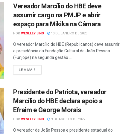
Vereador Marcílio do HBE deve
assumir cargo na PMJP e abrir
espaço para Mikika na Câmara
POR
WESLLEY LINO
10 DE JANEIRO DE 2025
O vereador Marcílio do HBE (Republicanos) deve assumir
a presidência da Fundação Cultural de João Pessoa
(Funjope) na segunda gestão ...
LEIA MAIS
Presidente do Patriota, vereador
Marcílio do HBE declara apoio a
Efraim e George Morais
POR
WESLLEY LINO
9 DE AGOSTO DE 2022
O vereador de João Pessoa e presidente estadual do