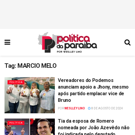
Tag:
MARCIO MELO
Vereadores do Podemos
POLÍTICA
anunciam apoio a Jhony, mesmo
após partido emplacar vice de
Bruno
POR
WESLLEY LINO
8 DE AGOSTO DE 2024
Tia da esposa de Romero
POLÍTICA
nomeada por João Azevêdo não
foi indicada pelo deputado