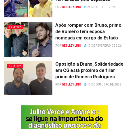
POR
WESLLEY LINO
24 DE ABRIL DE 2024
Após romper com Bruno, primo
POLÍTICA
de Romero tem esposa
nomeada em cargo do Estado
POR
WESLLEY LINO
17 DE FEVEREIRO DE 2024
Oposição a Bruno, Solidariedade
POLÍTICA
em CG está próximo de filiar
primo de Romero Rodrigues
POR
WESLLEY LINO
13 DE OUTUBRO DE 2023