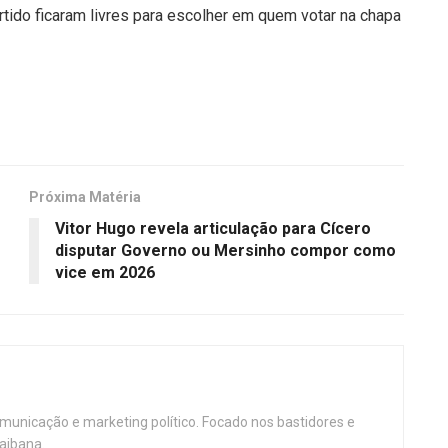
rtido ficaram livres para escolher em quem votar na chapa
Próxima Matéria
Vitor Hugo revela articulação para Cícero
disputar Governo ou Mersinho compor como
vice em 2026
omunicação e marketing político. Focado nos bastidores e
aibana.