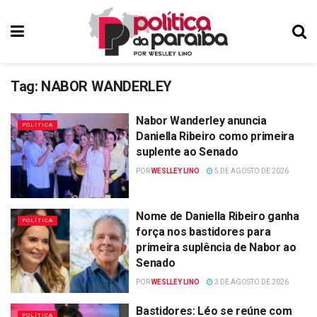
Tag:
NABOR WANDERLEY
Nabor Wanderley anuncia
POLÍTICA
Daniella Ribeiro como primeira
suplente ao Senado
POR
WESLLEY LINO
5 DE AGOSTO DE 2026
Nome de Daniella Ribeiro ganha
POLÍTICA
força nos bastidores para
primeira suplência de Nabor ao
Senado
POR
WESLLEY LINO
3 DE AGOSTO DE 2026
Bastidores: Léo se reúne com
POLÍTICA