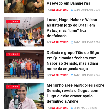
Azevêdo em Bananeiras
POR
WESLLEY LINO
22 DE JUNHO DE 2026
Lucas, Hugo, Nabor e Wilson
POLÍTICA
assistem jogo do Brasil em
Patos, mas “time” fica
desfalcado
POR
WESLLEY LINO
20 DE JUNHO DE 2026
Delúsia e grupo Tião do Rêgo
POLÍTICA
em Queimadas fecham com
Nabor ao Senado, mas adiam
nome da segunda vaga
POR
WESLLEY LINO
16 DE JUNHO DE 2026
Mersinho abre bastidores sobre
POLÍTICA
Senado, revela diálogos com
Hugo e evita cravar apoio
definitivo a André
POR
WESLLEY LINO
25 DE MAIO DE 2026