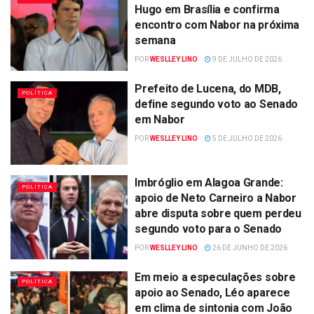
Hugo em Brasília e confirma
encontro com Nabor na próxima
semana
POR
WESLLEY LINO
9 DE JULHO DE 2026
Prefeito de Lucena, do MDB,
POLÍTICA
define segundo voto ao Senado
em Nabor
POR
WESLLEY LINO
5 DE JULHO DE 2026
Imbróglio em Alagoa Grande:
POLÍTICA
apoio de Neto Carneiro a Nabor
abre disputa sobre quem perdeu
segundo voto para o Senado
POR
WESLLEY LINO
26 DE JUNHO DE 2026
Em meio a especulações sobre
POLÍTICA
apoio ao Senado, Léo aparece
em clima de sintonia com João