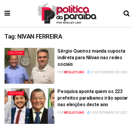
Tag:
NIVAN FERREIRA
Sérgio Queiroz manda suposta
POLÍTICA
indireta para Nilvan nas redes
sociais
POR
WESLLEY LINO
27 DE FEVEREIRO DE 2024
Pesquisa aponta quem os 223
POLÍTICA
prefeitos paraibanos irão apoiar
nas eleições deste ano
POR
WESLLEY LINO
10 DE SETEMBRO DE 2022