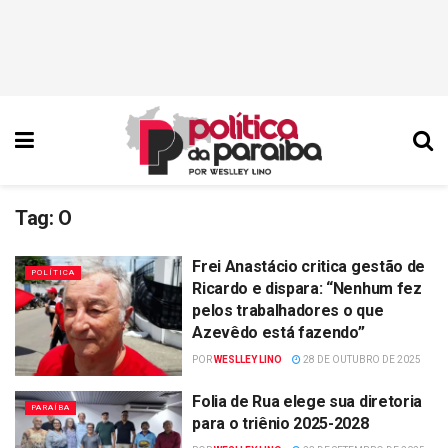
Tag:
O
Frei Anastácio critica gestão de
POLÍTICA
Ricardo e dispara: “Nenhum fez
pelos trabalhadores o que
Azevêdo está fazendo”
POR
WESLLEY LINO
28 DE OUTUBRO DE 2025
Folia de Rua elege sua diretoria
PARAÍBA
para o triênio 2025-2028