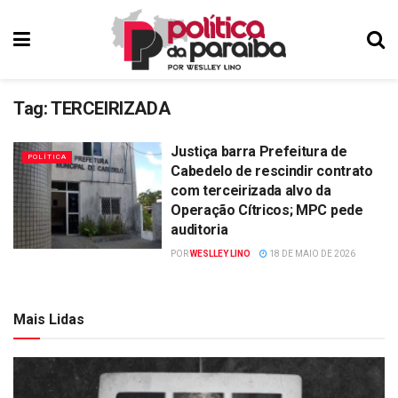
Tag:
TERCEIRIZADA
Justiça barra Prefeitura de
POLÍTICA
Cabedelo de rescindir contrato
com terceirizada alvo da
Operação Cítricos; MPC pede
auditoria
POR
WESLLEY LINO
18 DE MAIO DE 2026
Mais Lidas