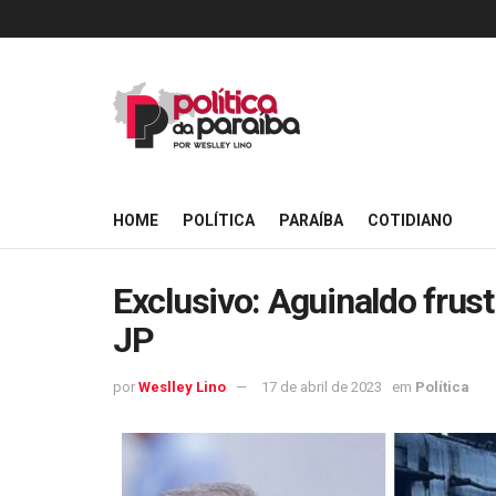
HOME
POLÍTICA
PARAÍBA
COTIDIANO
Exclusivo: Aguinaldo frus
JP
por
Weslley Lino
17 de abril de 2023
em
Política