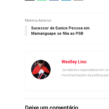
Matéria Anterior
Sucessor de Eunice Pessoa em
Mamanguape se filia ao PSB
Weslley Lino
Jornalista e especialista em c
movimentações da política par
Deixe um comentário