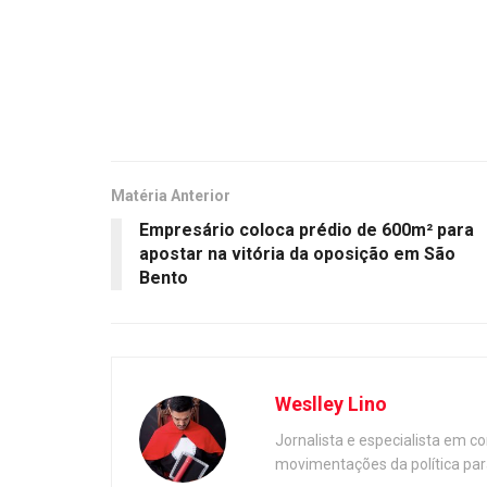
Matéria Anterior
Empresário coloca prédio de 600m² para
apostar na vitória da oposição em São
Bento
Weslley Lino
Jornalista e especialista em c
movimentações da política par