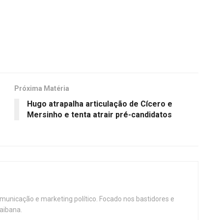
Próxima Matéria
Hugo atrapalha articulação de Cícero e
Mersinho e tenta atrair pré-candidatos
omunicação e marketing político. Focado nos bastidores e
aibana.