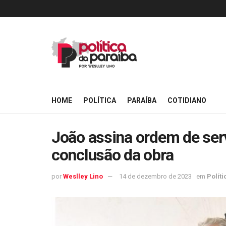
HOME
POLÍTICA
PARAÍBA
COTIDIANO
João assina ordem de serv
conclusão da obra
por
Weslley Lino
14 de dezembro de 2023
em
Políti