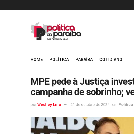
HOME
POLÍTICA
PARAÍBA
COTIDIANO
MPE pede à Justiça inves
campanha de sobrinho; vej
por
Weslley Lino
21 de outubro de 2024
em
Política