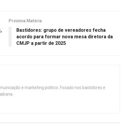
Próxima Matéria
,
Bastidores: grupo de vereadores fecha
acordo para formar nova mesa diretora da
CMJP a partir de 2025
omunicação e marketing político. Focado nos bastidores e
aibana.