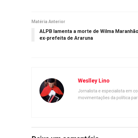
Matéria Anterior
ALPB lamenta a morte de Wilma Maranhão
ex-prefeita de Araruna
Weslley Lino
Jornalista e especialista em c
movimentações da política par