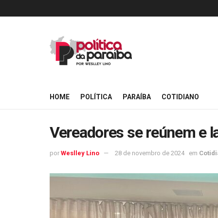
HOME
POLÍTICA
PARAÍBA
COTIDIANO
Vereadores se reúnem e l
por
Weslley Lino
28 de novembro de 2024
em
Cotid