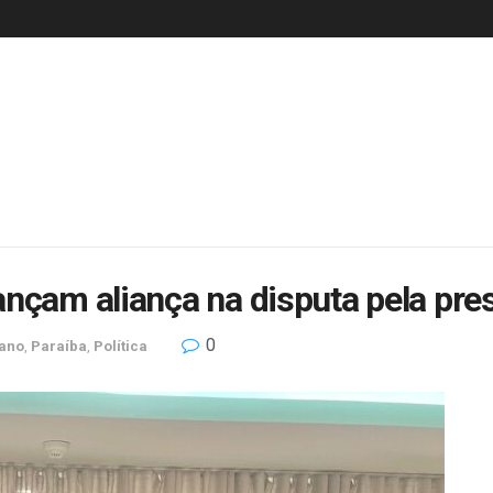
ançam aliança na disputa pela pre
0
iano
,
Paraíba
,
Política