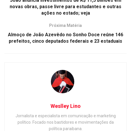
João anuncia investimentos de R$ 11,5 bilhões em
novas obras, passe livre para estudantes e outras
ações no estado; veja
Próxima Matéria
Almoço de João Azevêdo no Sonho Doce reúne 146
prefeitos, cinco deputados federais e 23 estaduais
Weslley Lino
Jornalista e especialista em comunicação e marketing
político. Focado nos bastidores e movimentações da
política paraibana.