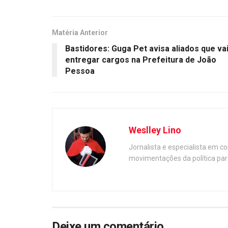
Matéria Anterior
Bastidores: Guga Pet avisa aliados que va
entregar cargos na Prefeitura de João
Pessoa
Weslley Lino
Jornalista e especialista em c
movimentações da política par
Deixe um comentário