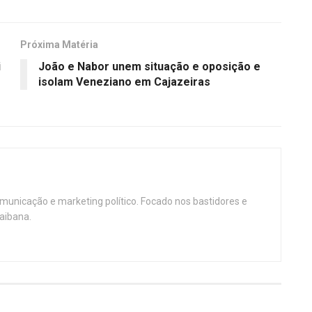
Próxima Matéria
i
João e Nabor unem situação e oposição e
isolam Veneziano em Cajazeiras
omunicação e marketing político. Focado nos bastidores e
aibana.