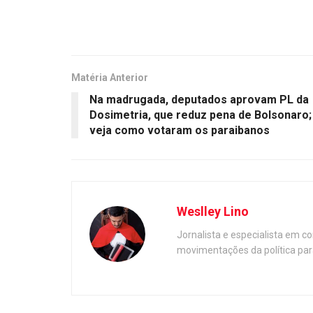
Matéria Anterior
Na madrugada, deputados aprovam PL da
Dosimetria, que reduz pena de Bolsonaro;
veja como votaram os paraibanos
Weslley Lino
Jornalista e especialista em c
movimentações da política par