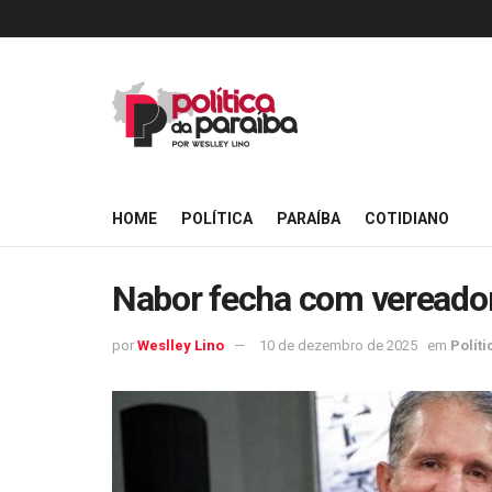
HOME
POLÍTICA
PARAÍBA
COTIDIANO
Nabor fecha com vereador
por
Weslley Lino
10 de dezembro de 2025
em
Políti