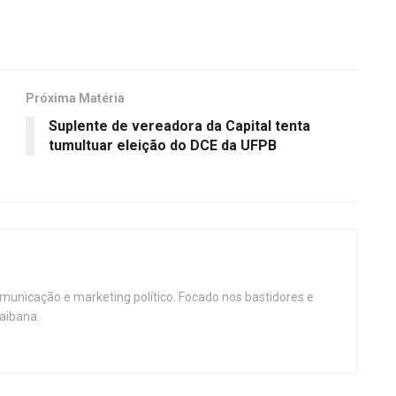
Próxima Matéria
Suplente de vereadora da Capital tenta
tumultuar eleição do DCE da UFPB
omunicação e marketing político. Focado nos bastidores e
aibana.