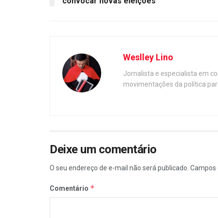
convocar novas eleições
Weslley Lino
Jornalista e especialista em c
movimentações da política par
Deixe um comentário
O seu endereço de e-mail não será publicado.
Campos 
*
Comentário