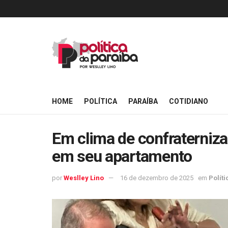
HOME
POLÍTICA
PARAÍBA
COTIDIANO
Em clima de confraterniz
em seu apartamento
por
Weslley Lino
16 de dezembro de 2025
em
Políti