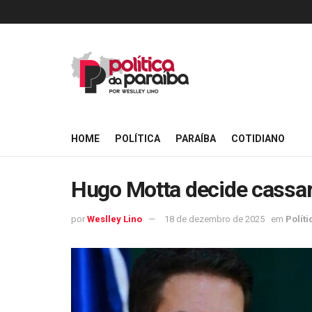
HOME
POLÍTICA
PARAÍBA
COTIDIANO
Hugo Motta decide cassa
por
Weslley Lino
18 de dezembro de 2025
em
Políti