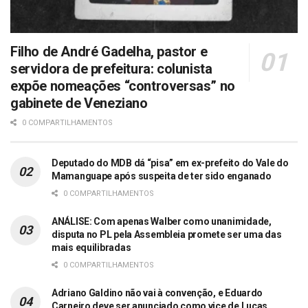
Filho de André Gadelha, pastor e
servidora de prefeitura: colunista
expõe nomeações “controversas” no
gabinete de Veneziano
0 COMPARTILHAMENTOS
Deputado do MDB dá “pisa” em ex-prefeito do Vale do
Mamanguape após suspeita de ter sido enganado
0 COMPARTILHAMENTOS
ANÁLISE: Com apenas Walber como unanimidade,
disputa no PL pela Assembleia promete ser uma das
mais equilibradas
0 COMPARTILHAMENTOS
Adriano Galdino não vai à convenção, e Eduardo
Carneiro deve ser anunciado como vice de Lucas