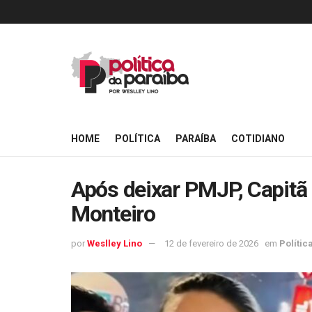
HOME
POLÍTICA
PARAÍBA
COTIDIANO
Após deixar PMJP, Capitã 
Monteiro
por
Weslley Lino
12 de fevereiro de 2026
em
Polític