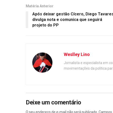
Matéria Anterior
Após deixar gestão Cícero, Diego Tavare
divulga nota e comunica que seguirá
projeto do PP
Weslley Lino
Jornalista e especialista em c
movimentações da política par
Deixe um comentário
O seu endereço de e-mail não será publicado.
Campos 