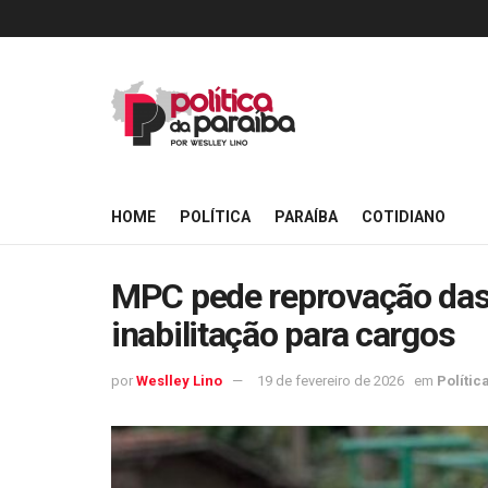
HOME
POLÍTICA
PARAÍBA
COTIDIANO
MPC pede reprovação das 
inabilitação para cargos
por
Weslley Lino
19 de fevereiro de 2026
em
Polític