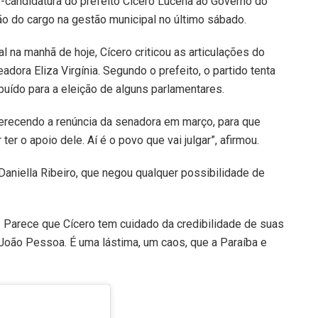
-candidatura do prefeito Cícero Lucena ao Governo do
ão do cargo na gestão municipal no último sábado.
 na manhã de hoje, Cícero criticou as articulações do
ora Eliza Virgínia. Segundo o prefeito, o partido tenta
buído para a eleição de alguns parlamentares.
oferecendo a renúncia da senadora em março, para que
r o apoio dele. Aí é o povo que vai julgar”, afirmou.
aniella Ribeiro, que negou qualquer possibilidade de
. Parece que Cícero tem cuidado da credibilidade de suas
oão Pessoa. É uma lástima, um caos, que a Paraíba e