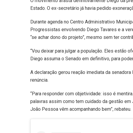
O movimento afasta definitivamente Diego da pré
Estado. O ex-secretário já havia pedido exoneraç
Durante agenda no Centro Administrativo Municipal
Progressistas envolvendo Diego Tavares e a veread
“se achar dono do projeto”, mesmo sem ter contri
“Vou deixar para julgar a população. Eles estão 
Diego assuma o Senado em definitivo, para poder te
A declaração gerou reação imediata da senadora D
renúncia.
“Para responder com objetividade: isso é mentira
palavras assim como tem cuidado da gestão em J
João Pessoa vêm acompanhando bem”, rebateu.