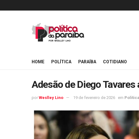
HOME
POLÍTICA
PARAÍBA
COTIDIANO
Adesão de Diego Tavares a
por
Weslley Lino
19 de fevereiro de 2026
em
Polític