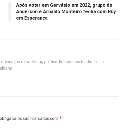
Após votar em Gervásio em 2022, grupo de
Anderson e Arnaldo Monteiro fecha com Ruy
em Esperança
omunicação e marketing político. Focado nos bastidores e
aibana.
*
obrigatórios são marcados com