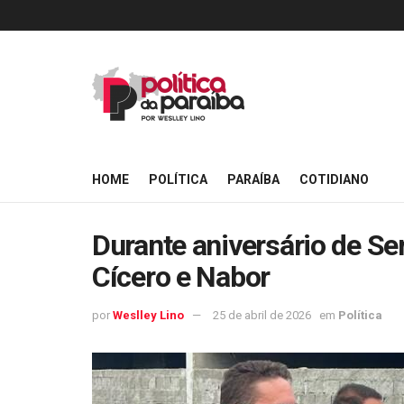
HOME
POLÍTICA
PARAÍBA
COTIDIANO
Durante aniversário de Se
Cícero e Nabor
por
Weslley Lino
25 de abril de 2026
em
Política