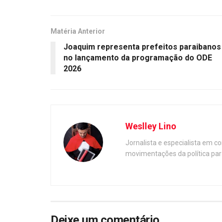
Matéria Anterior
Joaquim representa prefeitos paraibanos
no lançamento da programação do ODE
2026
Weslley Lino
Jornalista e especialista em c
movimentações da política par
Deixe um comentário