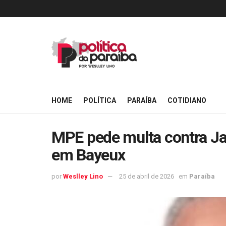
HOME
POLÍTICA
PARAÍBA
COTIDIANO
MPE pede multa contra Jay
em Bayeux
por
Weslley Lino
25 de abril de 2026
em
Paraíba