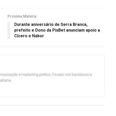
Próxima Matéria
Durante aniversário de Serra Branca,
prefeito e Dono da PixBet anunciam apoio a
Cícero e Nabor
omunicação e marketing político. Focado nos bastidores e
aibana.