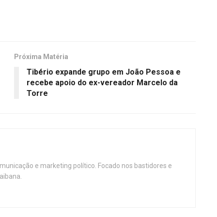
Próxima Matéria
Tibério expande grupo em João Pessoa e
recebe apoio do ex-vereador Marcelo da
Torre
omunicação e marketing político. Focado nos bastidores e
aibana.