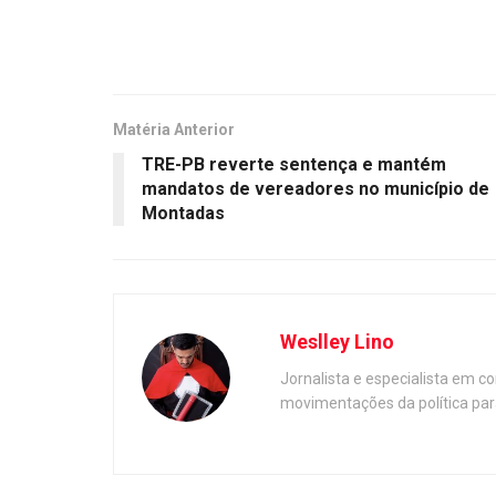
Matéria Anterior
TRE-PB reverte sentença e mantém
mandatos de vereadores no município de
Montadas
Weslley Lino
Jornalista e especialista em c
movimentações da política par