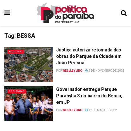
Tag:
BESSA
Justiça autoriza retomada das
POLÍTICA
obras do Parque da Cidade em
João Pessoa
POR
WESLLEY LINO
2 DE NOVEMBRO DE 2024
Governador entrega Parque
COTIDIANO
Parahyba 3 no bairro do Bessa,
em JP
POR
WESLLEY LINO
12 DE MAIO DE 2022