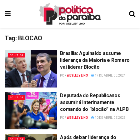
Tag:
BLOCAO
Brasília: Aguinaldo assume
POLÍTICA
liderança da Maioria e Romero
vai liderar Blocão
POR
WESLLEY LINO
17 DE ABRIL DE 2024
Deputada do Republicanos
POLÍTICA
assumirá interinamente
comando do “blocão” na ALPB
POR
WESLLEY LINO
10 DE ABRIL DE 2023
Após deixar liderança do
POLÍTICA