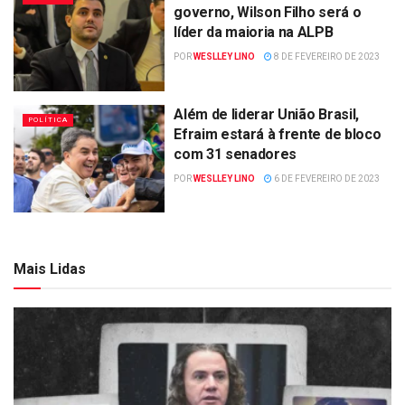
governo, Wilson Filho será o
líder da maioria na ALPB
POR
WESLLEY LINO
8 DE FEVEREIRO DE 2023
Além de liderar União Brasil,
POLÍTICA
Efraim estará à frente de bloco
com 31 senadores
POR
WESLLEY LINO
6 DE FEVEREIRO DE 2023
Mais Lidas