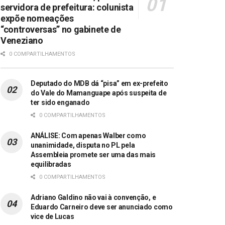
servidora de prefeitura: colunista
expõe nomeações
“controversas” no gabinete de
Veneziano
0 COMPARTILHAMENTOS
Deputado do MDB dá “pisa” em ex-prefeito
do Vale do Mamanguape após suspeita de
ter sido enganado
0 COMPARTILHAMENTOS
ANÁLISE: Com apenas Walber como
unanimidade, disputa no PL pela
Assembleia promete ser uma das mais
equilibradas
0 COMPARTILHAMENTOS
Adriano Galdino não vai à convenção, e
Eduardo Carneiro deve ser anunciado como
vice de Lucas