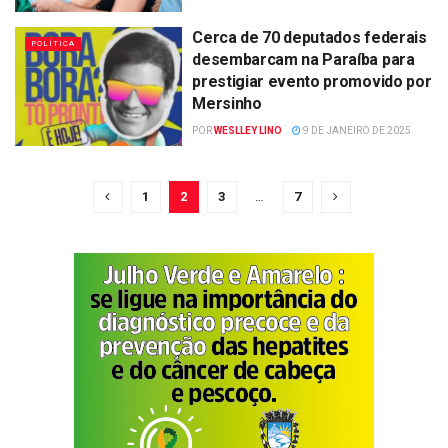
Cerca de 70 deputados federais
POLÍTICA
desembarcam na Paraíba para
prestigiar evento promovido por
Mersinho
POR
WESLLEY LINO
9 DE JANEIRO DE 2025
1
2
3
…
7