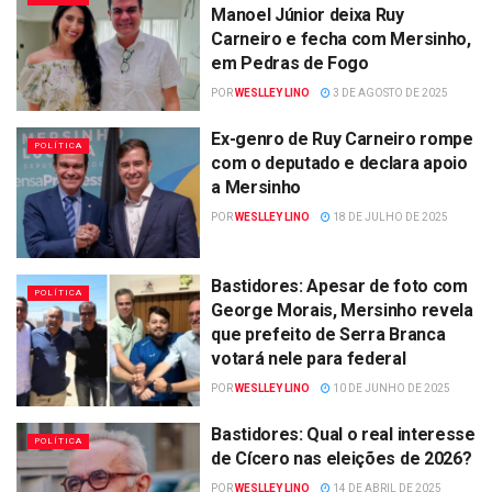
Manoel Júnior deixa Ruy
Carneiro e fecha com Mersinho,
em Pedras de Fogo
POR
WESLLEY LINO
3 DE AGOSTO DE 2025
Ex-genro de Ruy Carneiro rompe
POLÍTICA
com o deputado e declara apoio
a Mersinho
POR
WESLLEY LINO
18 DE JULHO DE 2025
Bastidores: Apesar de foto com
POLÍTICA
George Morais, Mersinho revela
que prefeito de Serra Branca
votará nele para federal
POR
WESLLEY LINO
10 DE JUNHO DE 2025
Bastidores: Qual o real interesse
POLÍTICA
de Cícero nas eleições de 2026?
POR
WESLLEY LINO
14 DE ABRIL DE 2025