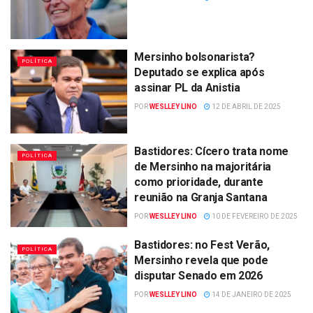
Mersinho bolsonarista?
POLÍTICA
Deputado se explica após
assinar PL da Anistia
POR
WESLLEY LINO
12 DE ABRIL DE 2025
Bastidores: Cícero trata nome
POLÍTICA
de Mersinho na majoritária
como prioridade, durante
reunião na Granja Santana
POR
WESLLEY LINO
10 DE FEVEREIRO DE 2025
Bastidores: no Fest Verão,
POLÍTICA
Mersinho revela que pode
disputar Senado em 2026
POR
WESLLEY LINO
14 DE JANEIRO DE 2025