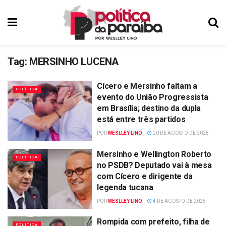
Tag:
MERSINHO LUCENA
Cícero e Mersinho faltam a
POLÍTICA
evento do União Progressista
em Brasília; destino da dupla
está entre três partidos
POR
WESLLEY LINO
20 DE AGOSTO DE 2025
Mersinho e Wellington Roberto
POLÍTICA
no PSDB? Deputado vai à mesa
com Cícero e dirigente da
legenda tucana
POR
WESLLEY LINO
4 DE AGOSTO DE 2025
Rompida com prefeito, filha de
POLÍTICA