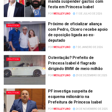
manda suspender gastos com
festa em Princesa Isabel
POR
WESLLEY LINO
11 DE JULHO DE 2026
Próximo de oficializar aliança
POLÍTICA
com Pedro, Cícero recebe apoio
de oposição ligada ao ex-
deputado
POR
WESLLEY LINO
7 DE JANEIRO DE 2026
Ostentação? Prefeito de
POLÍTICA
Princesa Isabel é flagrado
dirigindo BMW de meio milhão
POR
WESLLEY LINO
29 DE DEZEMBRO DE 2025
PF investiga suspeita de
POLÍTICA
esquema milionário na
Prefeitura de Princesa Isabel
POR
WESLLEY LINO
24 DE NOVEMBRO DE 2025