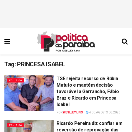
Tag:
PRINCESA ISABEL
TSE rejeita recurso de Rúbia
POLÍTICA
Matuto e mantém decisão
favorável a Garrancho, Fábio
Braz e Ricardo em Princesa
Isabel
POR
WESLLEY LINO
4 DE AGOSTO DE 2026
Ricardo Pereira diz confiar em
POLÍTICA
reversão de reprovação das