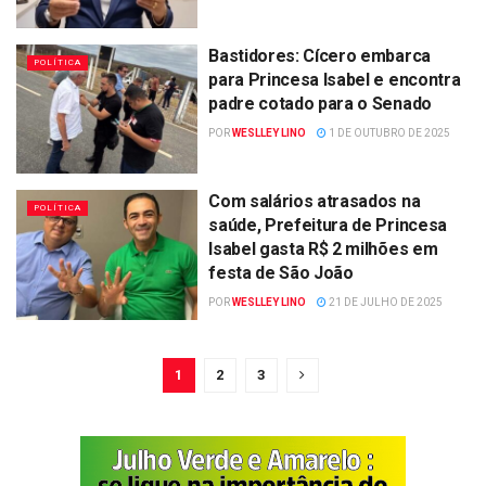
Bastidores: Cícero embarca
POLÍTICA
para Princesa Isabel e encontra
padre cotado para o Senado
POR
WESLLEY LINO
1 DE OUTUBRO DE 2025
Com salários atrasados na
POLÍTICA
saúde, Prefeitura de Princesa
Isabel gasta R$ 2 milhões em
festa de São João
POR
WESLLEY LINO
21 DE JULHO DE 2025
1
2
3