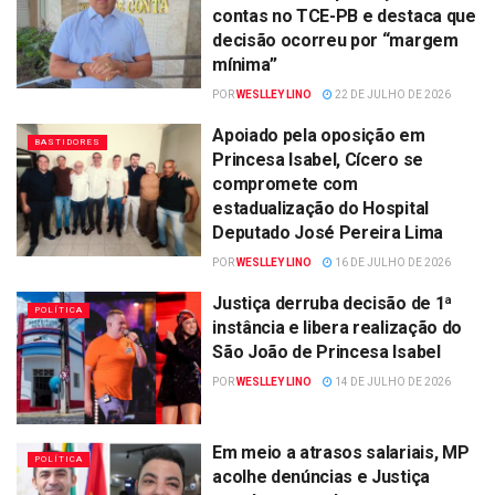
contas no TCE-PB e destaca que
decisão ocorreu por “margem
mínima”
POR
WESLLEY LINO
22 DE JULHO DE 2026
Apoiado pela oposição em
BASTIDORES
Princesa Isabel, Cícero se
compromete com
estadualização do Hospital
Deputado José Pereira Lima
POR
WESLLEY LINO
16 DE JULHO DE 2026
Justiça derruba decisão de 1ª
POLÍTICA
instância e libera realização do
São João de Princesa Isabel
POR
WESLLEY LINO
14 DE JULHO DE 2026
Em meio a atrasos salariais, MP
POLÍTICA
acolhe denúncias e Justiça