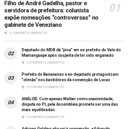
Filho de André Gadelha, pastor e
servidora de prefeitura: colunista
expõe nomeações “controversas” no
gabinete de Veneziano
0 COMPARTILHAMENTOS
Deputado do MDB dá “pisa” em ex-prefeito do Vale do
Mamanguape após suspeita de ter sido enganado
0 COMPARTILHAMENTOS
Prefeito de Bananeiras e ex-deputado protagonizam
“climão” nos bastidores da convenção de Lucas
0 COMPARTILHAMENTOS
ANÁLISE: Com apenas Walber como unanimidade,
disputa no PL pela Assembleia promete ser uma das
mais equilibradas
0 COMPARTILHAMENTOS
Adriano Galdino não vai à convenção, e Eduardo