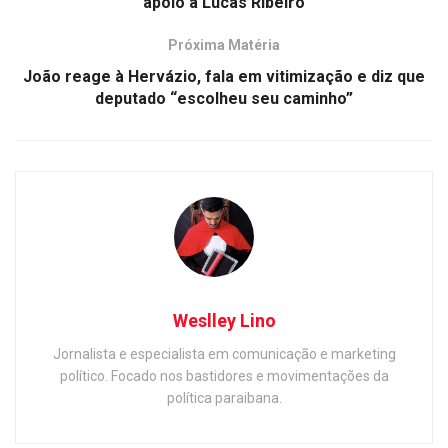
apoio a Lucas Ribeiro
Próxima Matéria
João reage à Hervázio, fala em vitimização e diz que
deputado “escolheu seu caminho”
Weslley Lino
Jornalista e especialista em comunicação e marketing
político. Focado nos bastidores e movimentações da
política paraibana.