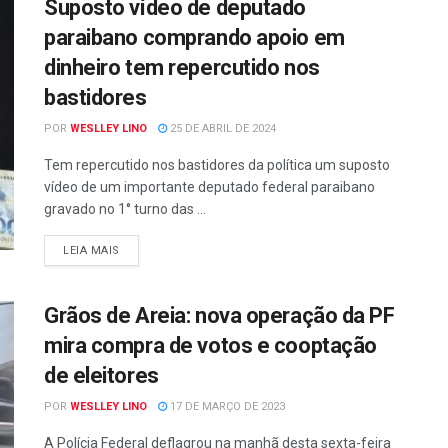
Suposto vídeo de deputado
paraibano comprando apoio em
dinheiro tem repercutido nos
bastidores
POR
WESLLEY LINO
25 DE ABRIL DE 2024
Tem repercutido nos bastidores da política um suposto
vídeo de um importante deputado federal paraibano
gravado no 1° turno das ...
LEIA MAIS
Grãos de Areia: nova operação da PF
mira compra de votos e cooptação
de eleitores
POR
WESLLEY LINO
17 DE MARÇO DE 2023
A Polícia Federal deflagrou na manhã desta sexta-feira