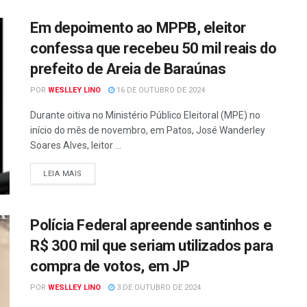
Em depoimento ao MPPB, eleitor
confessa que recebeu 50 mil reais do
prefeito de Areia de Baraúnas
POR
WESLLEY LINO
16 DE OUTUBRO DE 2024
Durante oitiva no Ministério Público Eleitoral (MPE) no
início do mês de novembro, em Patos, José Wanderley
Soares Alves, leitor ...
LEIA MAIS
Polícia Federal apreende santinhos e
R$ 300 mil que seriam utilizados para
compra de votos, em JP
POR
WESLLEY LINO
3 DE OUTUBRO DE 2024