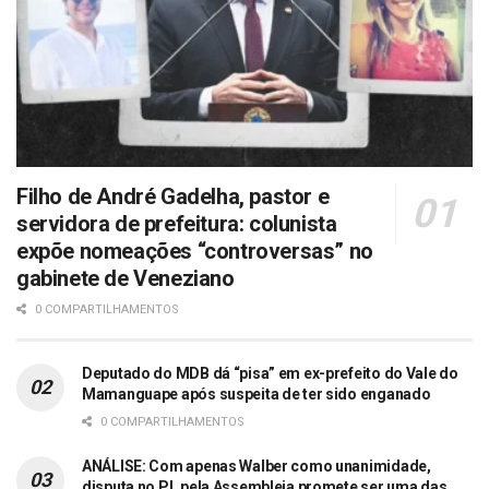
Filho de André Gadelha, pastor e
servidora de prefeitura: colunista
expõe nomeações “controversas” no
gabinete de Veneziano
0 COMPARTILHAMENTOS
Deputado do MDB dá “pisa” em ex-prefeito do Vale do
Mamanguape após suspeita de ter sido enganado
0 COMPARTILHAMENTOS
ANÁLISE: Com apenas Walber como unanimidade,
disputa no PL pela Assembleia promete ser uma das